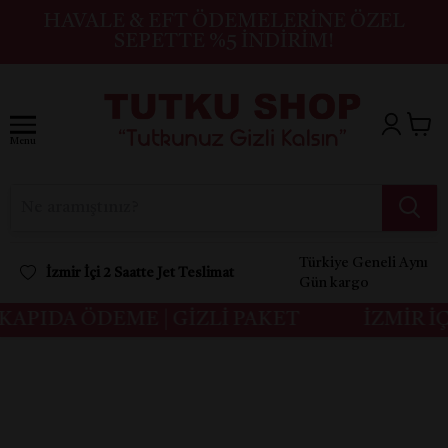
HAVALE & EFT ÖDEMELERINE ÖZEL
SEPETTE %5 İNDIRIM!
Menu
Türkiye Geneli Aynı
İzmir İçi 2 Saatte Jet Teslimat
Gün kargo
APIDA ÖDEME | GİZLİ PAKET
İZMİR İÇİ