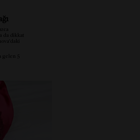
ağı
ızca
a da dikkat
nova’daki
a gelen 5