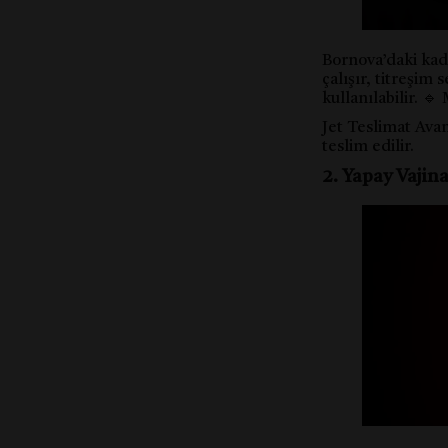
Bornova’daki kadı
çalışır, titreşim 
kullanılabilir. 🔹
Jet Teslimat Avan
teslim edilir.
2. Yapay Vajin