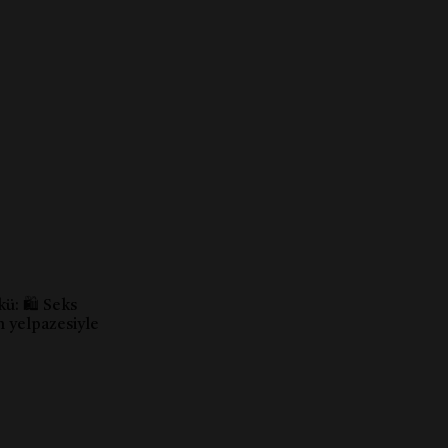
ü: 🛍️ Seks
n yelpazesiyle