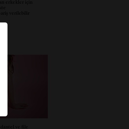
n erkekler için
kte
riş verilebilir
ali
dantel ve file