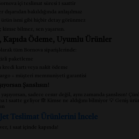
rnova içi teslimat süresi 1 saattir
r dışarıdan bakıldığında anlaşılmaz
 ürün ismi gibi hiçbir detay görünmez
l; kimse bilmez, sen yaşarsın.
o, Kapıda Ödeme, Uyumlu Ürünler
larak tüm Bornova siparişlerinde:
izli paketleme
 kredi kartı veya nakit ödeme
kargo + müşteri memnuniyeti garantisi
ıyorsan Şanslısın!
yaşıyorsan, sadece cesur değil, aynı zamanda şanslısın! Çünk
a 1 saatte geliyor 🙈 Kimse ne aldığını bilmiyor 💡 Geniş ürü
sın
Jet Teslimat Ürünlerini İncele
ver, 1 saat içinde kapında!