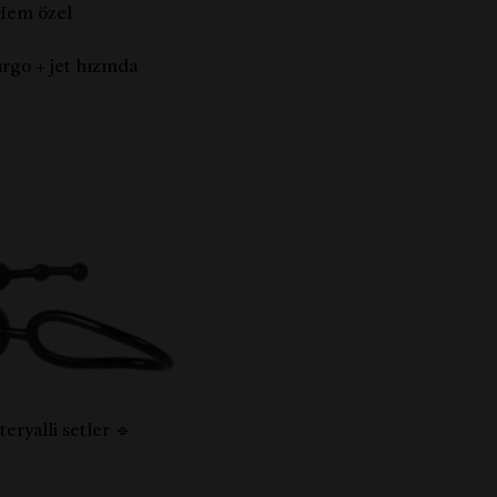
 Hem özel
argo + jet hızında
eryalli setler 🔹