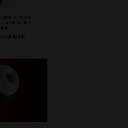
liyor. 🔹 Sessiz
artnerle birlikte
ilir.
1 saat içinde