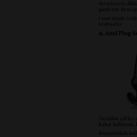
detaylarıyla dikk
günlerde hem spo
1 saat içinde tes
teslimatla!
4. Anal Plug S
Özellikle çiftler 
Rahat kullanım, k
Bornova’daki kulla