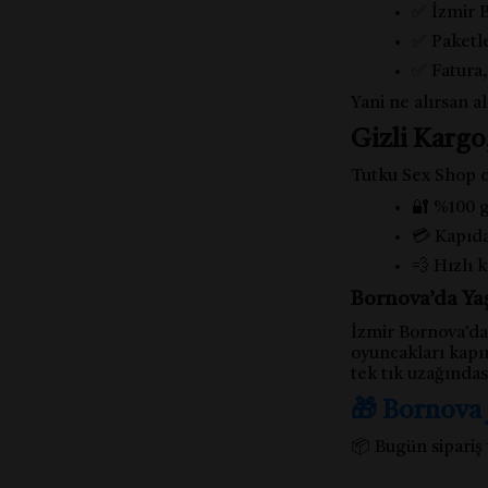
✅ İzmir Bo
✅ Paketle
✅ Fatura,
Yani ne alırsan a
Gizli Karg
Tutku Sex Shop o
🔐 %100 g
💳 Kapıda
💨 Hızlı 
Bornova’da Yaş
İzmir Bornova’da 
oyuncakları kapın
tek tık uzağında
🎁 Bornova 
📦 Bugün sipariş 