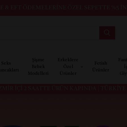
E & EFT ÖDEMELERINE ÖZEL SEPETTE %5 İN
Şişme
Erkeklere
Fant
Seks
Fetish
Bebek
Özel
İ
uncakları
Ürünler
Modelleri
Ürünler
Gi
İÇİ 2 SAATTE ÜRÜN KAPINDA | TÜRKİYE GENE