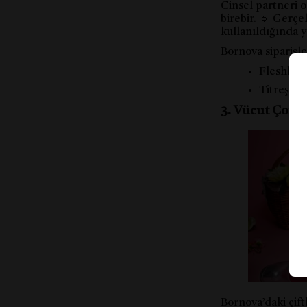
Cinsel partneri 
birebir. 🔹 Gerçe
kullanıldığında yo
Bornova siparişl
Fleshligh
Titreşiml
3. Vücut Çorab
Bornova’daki çiftl