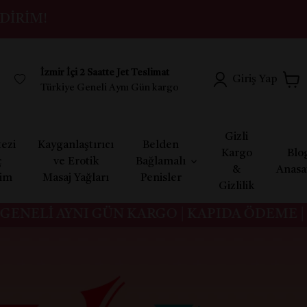
DIRIM!
İzmir İçi 2 Saatte Jet Teslimat
Giriş Yap
Türkiye Geneli Aynı Gün kargo
Gizli
ezi
Kayganlaştırıcı
Belden
Kargo
Blo
ç
ve Erotik
Bağlamalı
&
Anasa
yim
Masaj Yağları
Penisler
Gizlilik
Lİ AYNI GÜN KARGO | KAPIDA ÖDEME | GİZL