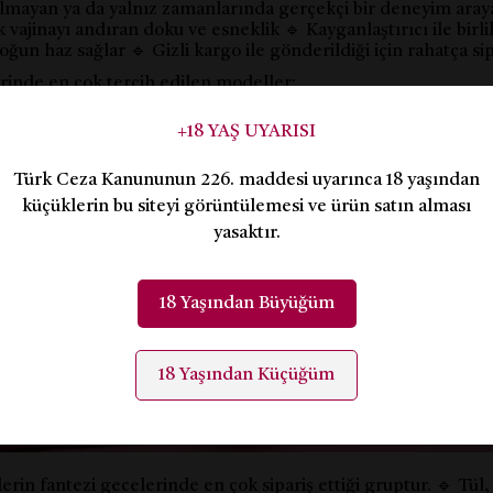
olmayan ya da yalnız zamanlarında gerçekçi bir deneyim araya
k vajinayı andıran doku ve esneklik 🔹 Kayganlaştırıcı ile birli
ğun haz sağlar 🔹 Gizli kargo ile gönderildiği için rahatça sipa
erinde en çok tercih edilen modeller:
t tarzı ürünler
+18 YAŞ UYARISI
i otomatik mastürbatörler
ı ve Jartiyer Takımları – Baştan Çıkarmanın En Şık H
Türk Ceza Kanununun 226. maddesi uyarınca 18 yaşından
küçüklerin bu siteyi görüntülemesi ve ürün satın alması
yasaktır.
18 Yaşından Büyüğüm
18 Yaşından Küçüğüm
erin fantezi gecelerinde en çok sipariş ettiği gruptur. 🔹 Tül, 