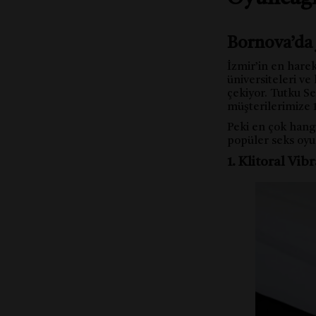
Bornova’da 
İzmir’in en harek
üniversiteleri ve
çekiyor. Tutku S
müşterilerimize 1
Peki en çok hangi
popüler seks oyu
1. Klitoral Vib