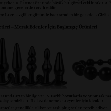
at çeker 🔹 Partner üzerinde büyük bir görsel etki bırakır 🔹
ntane gecelerde tercih edilir
lim: İster sevgililer gününde ister sıradan bir gecede… Gizli k
etleri – Merak Edenler İçin Başlangıç Ürünleri
arasında artan bir ilgi var. 🔹 Farklı boyutlarda ve yumuşak mat
olay temizlik 🔹 İlk kez denemek isteyenler için idealdir
nıcılar genellikle silikon ve taşlı plug setleri tercih ediyor.