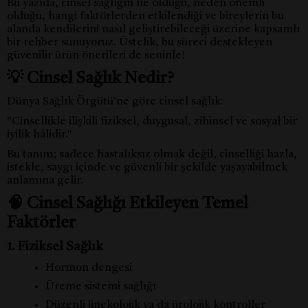
Bu yazıda, cinsel sağlığın ne olduğu, neden önemli
olduğu, hangi faktörlerden etkilendiği ve bireylerin bu
alanda kendilerini nasıl geliştirebileceği üzerine kapsamlı
bir rehber sunuyoruz. Üstelik, bu süreci destekleyen
güvenilir ürün önerileri de seninle!
💡 Cinsel Sağlık Nedir?
Dünya Sağlık Örgütü’ne göre cinsel sağlık:
"Cinsellikle ilişkili fiziksel, duygusal, zihinsel ve sosyal bir
iyilik hâlidir."
Bu tanım; sadece hastalıksız olmak değil, cinselliği hazla,
istekle, saygı içinde ve güvenli bir şekilde yaşayabilmek
anlamına gelir.
🧠 Cinsel Sağlığı Etkileyen Temel
Faktörler
1. Fiziksel Sağlık
Hormon dengesi
Üreme sistemi sağlığı
Düzenli jinekolojik ya da ürolojik kontroller