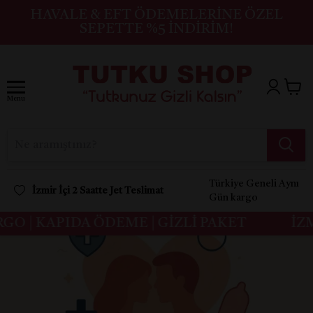
HAVALE & EFT ÖDEMELERINE ÖZEL
SEPETTE %5 İNDIRIM!
Menu
Türkiye Geneli Aynı
İzmir İçi 2 Saatte Jet Teslimat
Gün kargo
O | KAPIDA ÖDEME | GİZLİ PAKET
İZMİ