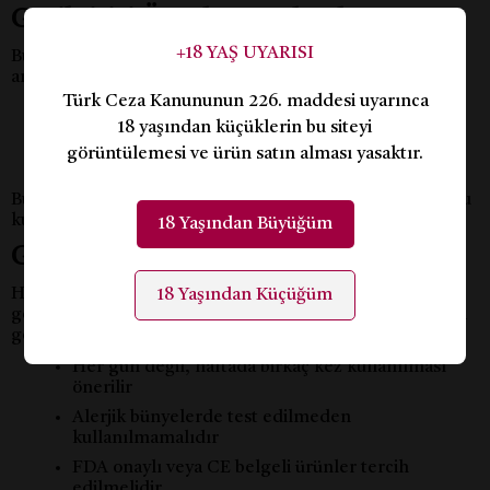
Geciktirici Ürünler Nasıl Çalışır?
+18 YAŞ UYARISI
Bu ürünler genellikle benzokain veya lidokain gibi lokal
anestezik içeriklere sahiptir. Bu maddeler:
Türk Ceza Kanununun 226. maddesi uyarınca
Penisteki sinir uçlarının hassasiyetini azaltır
18 yaşından küçüklerin bu siteyi
Uyarılma sürecini yavaşlatır
görüntülemesi ve ürün satın alması yasaktır.
Kademeli olarak orgazm kontrolünü öğretir
Bu etki geçicidir, vücuda sistemik olarak dağılmaz. Doğru
kullanımda sağlık açısından bir risk taşımaz.
18 Yaşından Büyüğüm
Geciktirici Ürünler Zararlı mı?
Hayır, doğru ürün ve doğru dozla kullanıldığında
18 Yaşından Küçüğüm
geciktirici ürünler zararlı değildir. Ancak dikkat edilmesi
gereken noktalar şunlardır:
Her gün değil, haftada birkaç kez kullanılması
önerilir
Alerjik bünyelerde test edilmeden
kullanılmamalıdır
FDA onaylı veya CE belgeli ürünler tercih
edilmelidir