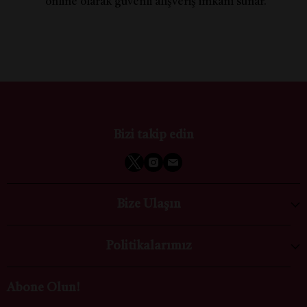
online olarak güvenli alışveriş imkânı sunar.
Bizi takip edin
Bize Ulaşın
Politikalarımız
Abone Olun!