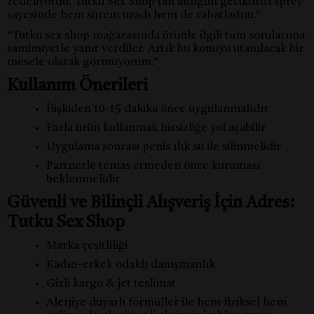
zedeliyordu. Tutku Sex Shop’tan aldığım geciktirici sprey
sayesinde hem sürem uzadı hem de rahatladım.”
“Tutku sex shop mağazasında ürünle ilgili tüm sorularıma
samimiyetle yanıt verdiler. Artık bu konuyu utanılacak bir
mesele olarak görmüyorum.”
Kullanım Önerileri
İlişkiden 10–15 dakika önce uygulanmalıdır
Fazla ürün kullanmak hissizliğe yol açabilir
Uygulama sonrası penis ılık su ile silinmelidir
Partnerle temas etmeden önce kuruması
beklenmelidir
Güvenli ve Bilinçli Alışveriş İçin Adres:
Tutku Sex Shop
Marka çeşitliliği
Kadın–erkek odaklı danışmanlık
Gizli kargo & jet teslimat
Alerjiye duyarlı formüller ile hem fiziksel hem