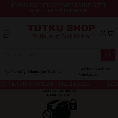
HAVALE & EFT ÖDEMELERINE ÖZEL
SEPETTE %5 İNDIRIM!
Menu
Türkiye Geneli Aynı
İzmir İçi 2 Saatte Jet Teslimat
Gün kargo
 | KAPIDA ÖDEME | GİZLİ PAKET
İZMİR