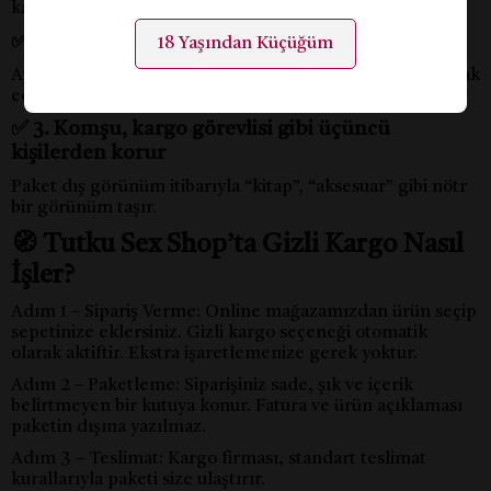
kalkar.
✅ 2. Aile Bireyleriyle Yaşayanlar İçin Güvenlidir
18 Yaşından Küçüğüm
Aynı evde yaşayan biri paketi eline aldığında içeriği merak
edemez, anlayamaz.
✅ 3. Komşu, kargo görevlisi gibi üçüncü
kişilerden korur
Paket dış görünüm itibarıyla “kitap”, “aksesuar” gibi nötr
bir görünüm taşır.
🧭 Tutku Sex Shop’ta Gizli Kargo Nasıl
İşler?
Adım 1 – Sipariş Verme: Online mağazamızdan ürün seçip
sepetinize eklersiniz. Gizli kargo seçeneği otomatik
olarak aktiftir. Ekstra işaretlemenize gerek yoktur.
Adım 2 – Paketleme: Siparişiniz sade, şık ve içerik
belirtmeyen bir kutuya konur. Fatura ve ürün açıklaması
paketin dışına yazılmaz.
Adım 3 – Teslimat: Kargo firması, standart teslimat
kurallarıyla paketi size ulaştırır.