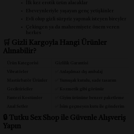
İlk kez erotik ürün alacaklar
Ebeveynleriyle yaşayan genç yetişkinler
Evli olup gizli sürpriz yapmak isteyen bireyler
Çekingen ya da mahremiyete önem veren
herkes
🛒 Gizli Kargoyla Hangi Ürünler
Alınabilir?
Ürün Kategorisi
Gizlilik Garantisi
Vibratörler
✅ Anlaşılmaz dış ambalaj
Mastürbatör Ürünler
✅ Yumuşak kutulu, sade tasarım
Geciktiriciler
✅ Kozmetik gibi görünür
Fantezi Kostümler
✅ Giyim ürününe benzer paketleme
Anal Setler
✅ İsim geçmeyen kutu ile gönderim
🔒 Tutku Sex Shop ile Güvenle Alışveriş
Yapın