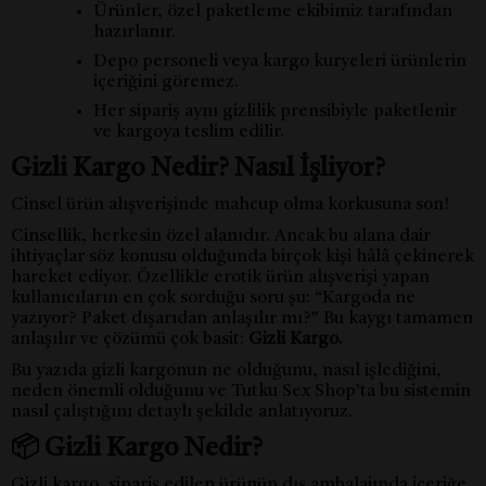
Ürünler, özel paketleme ekibimiz tarafından
hazırlanır.
Depo personeli veya kargo kuryeleri ürünlerin
içeriğini göremez.
Her sipariş aynı gizlilik prensibiyle paketlenir
ve kargoya teslim edilir.
Gizli Kargo Nedir? Nasıl İşliyor?
Cinsel ürün alışverişinde mahcup olma korkusuna son!
Cinsellik, herkesin özel alanıdır. Ancak bu alana dair
ihtiyaçlar söz konusu olduğunda birçok kişi hâlâ çekinerek
hareket ediyor. Özellikle erotik ürün alışverişi yapan
kullanıcıların en çok sorduğu soru şu: “Kargoda ne
yazıyor? Paket dışarıdan anlaşılır mı?” Bu kaygı tamamen
anlaşılır ve çözümü çok basit:
Gizli Kargo.
Bu yazıda gizli kargonun ne olduğunu, nasıl işlediğini,
neden önemli olduğunu ve Tutku Sex Shop’ta bu sistemin
nasıl çalıştığını detaylı şekilde anlatıyoruz.
📦 Gizli Kargo Nedir?
Gizli kargo, sipariş edilen ürünün dış ambalajında içeriğe