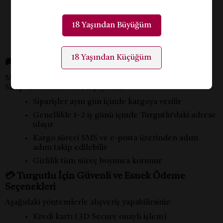
Titreşimli yüzük setleri
Partner vibratörleri
18 Yaşından Büyüğüm
Hafif BDSM başlangıç kitleri
Erotik masa oyunları ve roleplay aksesuarları
18 Yaşından Küçüğüm
🚚 Turgutlu’ya Teslimat Kaç Günde Gelir?
Manisa Turgutlu sex shop siparişlerinde Tutku Sex
Shop’un teslimat süreci şöyledir:
Siparişler aynı gün içinde kargoya verilir
Genellikle 1–2 iş günü içinde Turgutlu’daki adrese
ulaşır
Kargo süreci SMS ve e-posta üzerinden adım
adım takip edilebilir
Gizlilik tüm süreç boyunca korunur
💳 Turgutlu İçin Güvenli ve Esnek Ödeme
Seçenekleri
Aşağıdaki yöntemlerle alışveriş yapabilirsiniz:
Kredi kartı (3D Secure onaylı işlem)