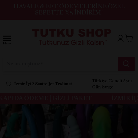
HAVALE & EFT ÖDEMELERINE ÖZEL
SEPETTE %5 İNDIRIM!
Menu
Türkiye Geneli Aynı
İzmir İçi 2 Saatte Jet Teslimat
Gün kargo
PIDA ÖDEME | GİZLİ PAKET
İZMİR İÇİ 