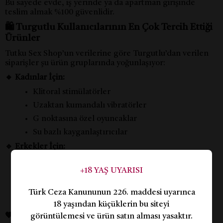
Bu sayede evde, iş yerinde ya da apartman girişinde
teslim almak %100 güvenlidir.
🛍️ Turgutlu Kullanıcılarının En Çok Tercih Ettiği
Ürünler
Tutku Sex Shop’un verilerine göre Turgutlu’dan verilen
siparişler şu ürün gruplarında yoğunlaşıyor:
🔸 Kadınlar İçin:
Klitoral stimülatörler
Uzaktan kumandalı vibratörler
G noktasına özel oyuncaklar
Su bazlı kayganlaştırıcılar
🔹 Erkekler İçin:
Gerçek dokuya sahip mastürbasyon kılıfları
+18 YAŞ UYARISI
Sertleştirici yüzükler
Geciktirici sprey ve jeller
Türk Ceza Kanununun 226. maddesi uyarınca
Vakumlu penis pompaları
18 yaşından küçüklerin bu siteyi
🧡 Çiftler İçin:
görüntülemesi ve ürün satın alması yasaktır.