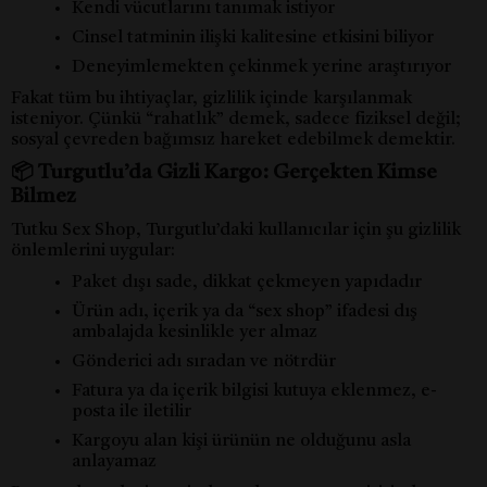
Kendi vücutlarını tanımak istiyor
Cinsel tatminin ilişki kalitesine etkisini biliyor
Deneyimlemekten çekinmek yerine araştırıyor
Fakat tüm bu ihtiyaçlar, gizlilik içinde karşılanmak
isteniyor. Çünkü “rahatlık” demek, sadece fiziksel değil;
sosyal çevreden bağımsız hareket edebilmek demektir.
📦 Turgutlu’da Gizli Kargo: Gerçekten Kimse
Bilmez
Tutku Sex Shop, Turgutlu’daki kullanıcılar için şu gizlilik
önlemlerini uygular:
Paket dışı sade, dikkat çekmeyen yapıdadır
Ürün adı, içerik ya da “sex shop” ifadesi dış
ambalajda kesinlikle yer almaz
Gönderici adı sıradan ve nötrdür
Fatura ya da içerik bilgisi kutuya eklenmez, e-
posta ile iletilir
Kargoyu alan kişi ürünün ne olduğunu asla
anlayamaz