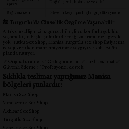
Doğal içerik, kokusuz ve etkili
sprey
Bağlama seti
Güvenli keşif için başlangıç düzeyinde
🔚 Turgutlu’da Cinsellik Özgürce Yaşanabilir
Artık cinselliğinizi özgürce, bilinçli ve konforlu şekilde
yaşamak için başka şehirlerde mağaza aramanıza gerek
yok. Tutku Sex Shop, Manisa Turgutlu sex shop ihtiyacına
cevap verirken mahremiyetinize saygıyı ve kaliteyi ön
planda tutuyor.
✅ Orijinal ürünler ✅ Gizli gönderim ✅ Hızlı teslimat ✅
Güvenli ödeme ✅ Profesyonel destek
Sıklıkla teslimat yaptığımız Manisa
bölgeleri şunlardır:
Manisa Sex Shop
Yunusemre Sex Shop
Akhisar Sex Shop
Turgutlu Sex Shop
Şehzadeler Sex Shop