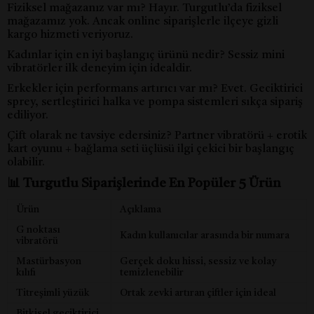
Fiziksel mağazanız var mı? Hayır. Turgutlu’da fiziksel
mağazamız yok. Ancak online siparişlerle ilçeye gizli
kargo hizmeti veriyoruz.
Kadınlar için en iyi başlangıç ürünü nedir? Sessiz mini
vibratörler ilk deneyim için idealdir.
Erkekler için performans artırıcı var mı? Evet. Geciktirici
sprey, sertleştirici halka ve pompa sistemleri sıkça sipariş
ediliyor.
Çift olarak ne tavsiye edersiniz? Partner vibratörü + erotik
kart oyunu + bağlama seti üçlüsü ilgi çekici bir başlangıç
olabilir.
📊 Turgutlu Siparişlerinde En Popüler 5 Ürün
Ürün
Açıklama
G noktası
Kadın kullanıcılar arasında bir numara
vibratörü
Mastürbasyon
Gerçek doku hissi, sessiz ve kolay
kılıfı
temizlenebilir
Titreşimli yüzük
Ortak zevki artıran çiftler için ideal
Bitkisel geciktirici