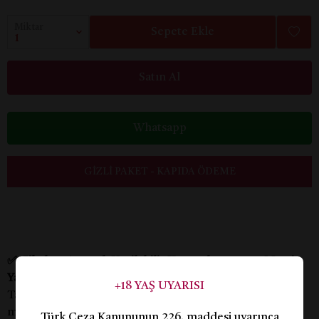
Miktar
Sepete Ekle
Satın Al
Whatsapp
GIZLI PAKET - KAPIDA ÖDEME
✅
Çikolata Aromalı Yenilebilir Kayganlaştırıcı ve Masaj
Yağı 250 Ml
+18 YAŞ UYARISI
Tatlı arzularınıza lezzetli bir dokunuş katmak ister
misiniz? Çikolata Aromalı Yenilebilir Kayganlaştırıcı ve
Türk Ceza Kanununun 226. maddesi uyarınca