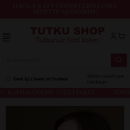
HAVALE & EFT ÖDEMELERINE ÖZEL
SEPETTE %5 İNDIRIM!
Menu
Türkiye Geneli Aynı
İzmir İçi 2 Saatte Jet Teslimat
Gün kargo
| KAPIDA ÖDEME | GİZLİ PAKET
İZMİR 