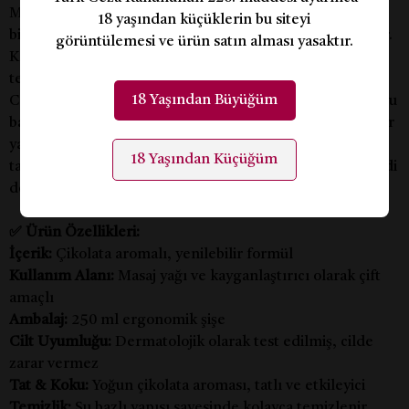
Masaj Yağı 250 Ml, hem masaj keyfini hem de cinsel
18 yaşından küçüklerin bu siteyi
birlikteliği yoğunlaştırmak için özel olarak geliştirilmiştir.
görüntülemesi ve ürün satın alması yasaktır.
Karşı konulmaz çikolata aroması sayesinde partnerinizin
tenine temas etmek artık daha baştan çıkarıcı.
18 Yaşından Büyüğüm
Ciltle uyumlu formülü sayesinde güvenle kullanılabilir, su
bazlı yapısı ile kolayca temizlenir. Öpülebilir ve tadılabilir
yapısı sayesinde özenli ön sevişmelerin vazgeçilmez
18 Yaşından Küçüğüm
tamamlayıcısıdır. Romantizmi doruğa çıkarmak için şimdi
deneyin!
✅
Ürün Özellikleri:
İçerik:
Çikolata aromalı, yenilebilir formül
Kullanım Alanı:
Masaj yağı ve kayganlaştırıcı olarak çift
amaçlı
Ambalaj:
250 ml ergonomik şişe
Cilt Uyumluğu:
Dermatolojik olarak test edilmiş, cilde
zarar vermez
Tat & Koku:
Yoğun çikolata aroması, tatlı ve etkileyici
Temizlik:
Su bazlı yapısı sayesinde kolayca temizlenir