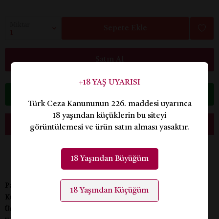
Miktar
Sepete Ekle
Satın Al
+18 YAŞ UYARISI
Whatsapp
Türk Ceza Kanununun 226. maddesi uyarınca
18 yaşından küçüklerin bu siteyi
GIZLI PAKET - KAPIDA ÖDEME
görüntülemesi ve ürün satın alması yasaktır.
18 Yaşından Büyüğüm
Paket İçeriği
: Ürün 1 Parçadan oluşmaktadır.
18 Yaşından Küçüğüm
Kumaş Bilgisi
: 90% Polyester %10 Likra
Üretim Yeri
: TÜRKİYE