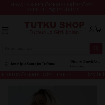
HAVALE & EFT ÖDEMELERINE ÖZEL
SEPETTE %5 İNDIRIM!
Menu
Türkiye Geneli Aynı
İzmir İçi 2 Saatte Jet Teslimat
Gün kargo
KAPIDA ÖDEME | GİZLİ PAKET
İZMİR İÇ