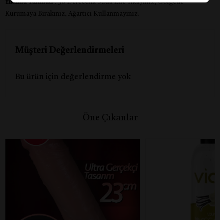
Yıkama Talimatı
: 30 Derecelik Suda Elle Yıkayınız, Gölgede
Kurumaya Bırakınız, Ağartıcı Kullanmayınız.
Müşteri Değerlendirmeleri
Bu ürün için değerlendirme yok
Öne Çıkanlar