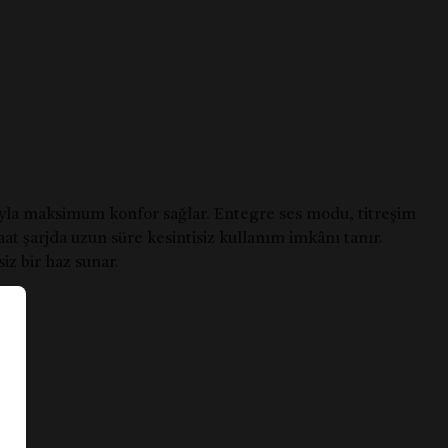
mıyla maksimum konfor sağlar. Entegre ses modu, titreşim
at şarjda uzun süre kesintisiz kullanım imkânı tanır.
iz bir haz sunar.