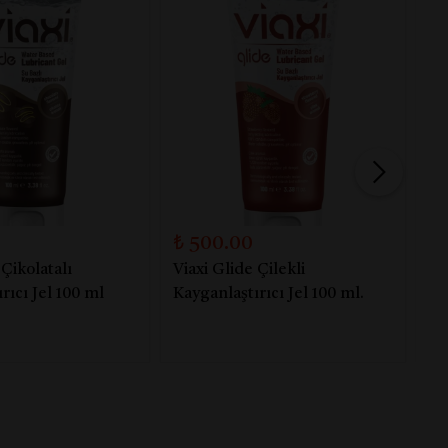
₺ 500.00
₺
 Çikolatalı
Viaxi Glide Çilekli
Kl
rıcı Jel 100 ml
Kayganlaştırıcı Jel 100 ml.
İl
Ha