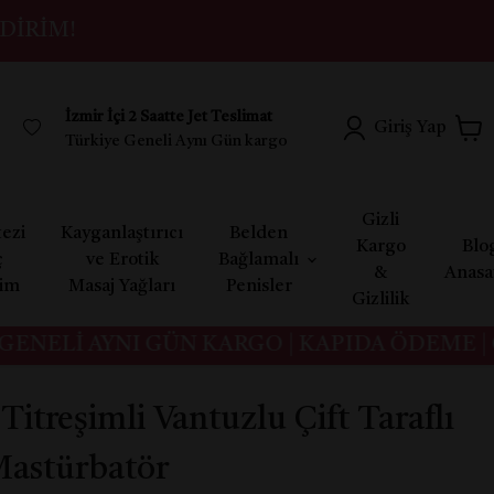
DIRIM!
İzmir İçi 2 Saatte Jet Teslimat
Giriş Yap
Türkiye Geneli Aynı Gün kargo
Gizli
ezi
Kayganlaştırıcı
Belden
Kargo
Blo
ç
ve Erotik
Bağlamalı
&
Anasa
yim
Masaj Yağları
Penisler
Gizlilik
NELİ AYNI GÜN KARGO | KAPIDA ÖDEME | GİZ
& Titreşimli Vantuzlu Çift Taraflı
Mastürbatör