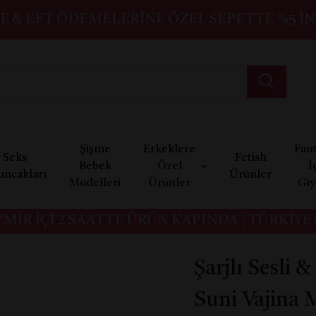
E & EFT ÖDEMELERINE ÖZEL SEPETTE %5 İN
Şişme
Erkeklere
Fant
Seks
Fetish
Bebek
Özel
İ
uncakları
Ürünler
Modelleri
Ürünler
Gi
R İÇİ 2 SAATTE ÜRÜN KAPINDA | TÜRKİYE GE
Şarjlı Sesli 
Suni Vajina 