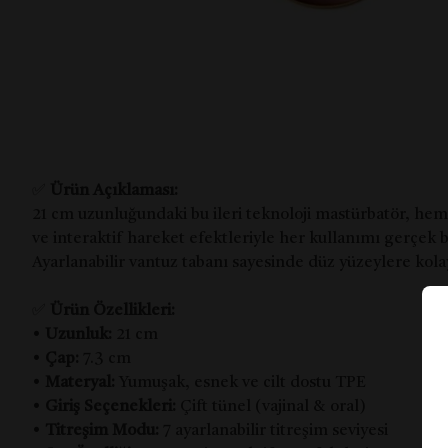
✅
Ürün Açıklaması:
21 cm uzunluğundaki bu ileri teknoloji mastürbatör, hem
ve interaktif hareket efektleriyle her kullanımı gerçek b
Ayarlanabilir vantuz tabanı sayesinde düz yüzeylere kolayc
✅
Ürün Özellikleri:
•
Uzunluk:
21 cm
•
Çap:
7.3 cm
•
Materyal:
Yumuşak, esnek ve cilt dostu TPE
•
Giriş Seçenekleri:
Çift tünel (vajinal & oral)
•
Titreşim Modu:
7 ayarlanabilir titreşim seviyesi