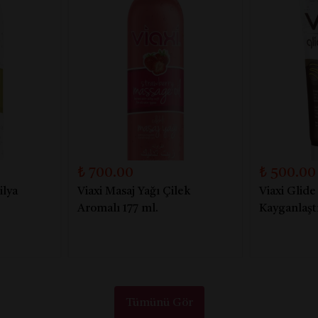
₺ 700.00
₺ 500.00
ilya
Viaxi Masaj Yağı Çilek
Viaxi Glide
Aromalı 177 ml.
Kayganlaştı
Tümünü Gör