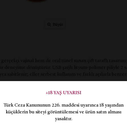
Büyüt
 gerçekçi vajinal hem de oral tünel sunan çift taraflı tasarı
ir deneyime dönüştürür. USB şarjlı lityum-polimer piliyle 2 sa
a sabitlenir; eller serbest kullanım ve farklı açılarla benzers
+18 YAŞ UYARISI
Türk Ceza Kanununun 226. maddesi uyarınca 18 yaşından
küçüklerin bu siteyi görüntülemesi ve ürün satın alması
yasaktır.