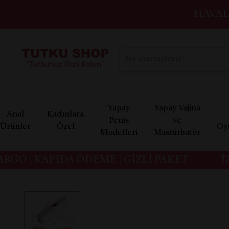
HAVAL
Yapay
Yapay Vajina
Anal
Kadınlara
Penis
ve
Ürünler
Özel
Oy
Modelleri
Mastürbatör
O | KAPIDA ÖDEME | GİZLİ PAKET
İZMİ