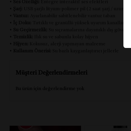
•
Ses Özelliği:
Entegre interaktif ses efektleri
•
Şarj:
USB şarjlı lityum-polimer pil (2 saat şarj / uzun k
•
Vantuz:
Ayarlanabilir sabitlenebilir vantuz taban
•
İç Doku:
Tırtıklı ve granüllü yüksek uyarım kanalları
•
Su Geçirmezlik:
Su sıçramalarına dayanıklı dış gövde
•
Temizlik:
Ilık su ve sabunla kolay hijyen
•
Hijyen:
Kokusuz, alerji yapmayan malzeme
•
Kullanım Önerisi:
Su bazlı kayganlaştırıcı jellerle
Müşteri Değerlendirmeleri
Bu ürün için değerlendirme yok