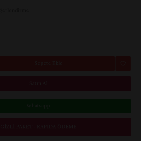
ğerlendirme
Sepete Ekle
Satın Al
Whatsapp
GIZLI PAKET - KAPIDA ÖDEME