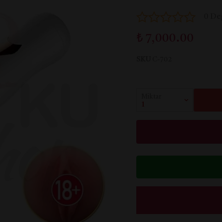
0 De
₺ 7,000.00
SKU
C-702
Miktar