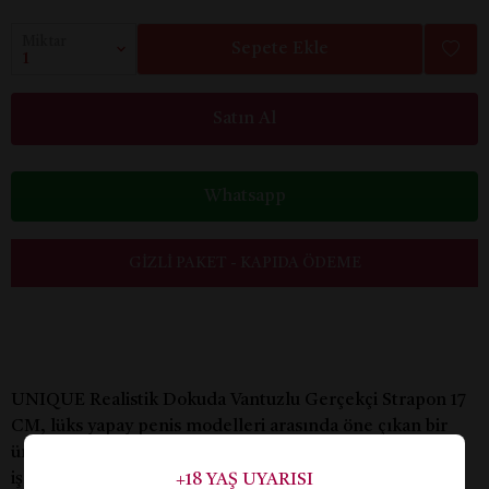
Miktar
Sepete Ekle
Satın Al
Whatsapp
GIZLI PAKET - KAPIDA ÖDEME
UNIQUE Realistik Dokuda Vantuzlu Gerçekçi Strapon 17
CM
, lüks yapay penis modelleri arasında öne çıkan bir
üründür. Ustalıkla tasarlanmış bu yapay penis, estetik ve
işlevselliği bir araya getirerek kullanıcılarına eşsiz bir
+18 YAŞ UYARISI