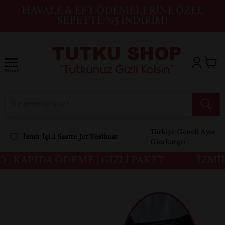
HAVALE & EFT ÖDEMELERINE ÖZEL
SEPETTE %5 İNDIRIM!
Menu
Türkiye Geneli Aynı
İzmir İçi 2 Saatte Jet Teslimat
Gün kargo
| KAPIDA ÖDEME | GİZLİ PAKET
İZMİR 