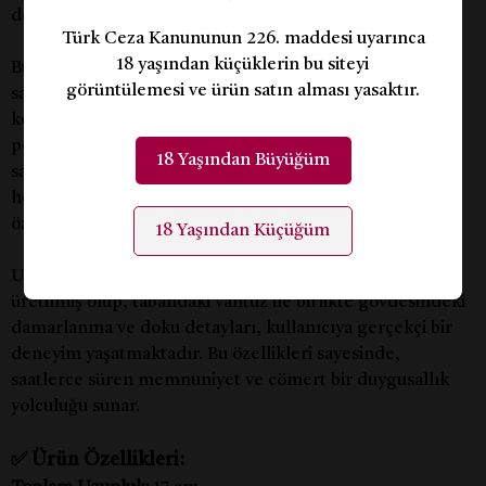
deneyim sunmaktadır.
Türk Ceza Kanununun 226. maddesi uyarınca
18 yaşından küçüklerin bu siteyi
Bu model, esnek yapısıyla doğal bir görünüm ve his
görüntülemesi ve ürün satın alması yasaktır.
sağlamak üzere tasarlanmıştır. Kullanım sırasında
konforu artırmak için vücudunuzun içinde istenen
pozisyonu koruyabilen pozisyon alabilir özelliklere
18 Yaşından Büyüğüm
sahiptir. Ürünün tabanında yer alan güçlü vantuz,
herhangi bir düz yüzeye kolayca yapışarak, kullanıcıya
özgürlük ve rahatlık sunar.
18 Yaşından Küçüğüm
UNIQUE Realistik Dildo, doğal bir penis yoğunluğunda
üretilmiş olup, tabandaki vantuz ile birlikte gövdesindeki
damarlanma ve doku detayları, kullanıcıya gerçekçi bir
deneyim yaşatmaktadır. Bu özellikleri sayesinde,
saatlerce süren memnuniyet ve cömert bir duygusallık
yolculuğu sunar.
✅
Ürün Özellikleri: